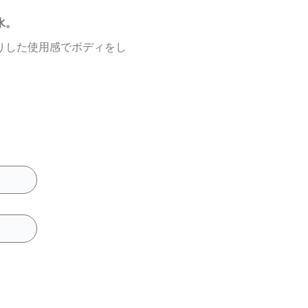
水。
りした使用感でボディをし
。