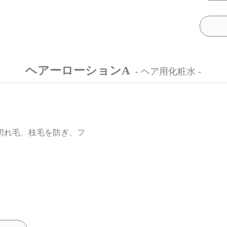
ヘアーローションA
- ヘア用化粧水 -
切れ毛、枝毛を防ぎ、フ
。